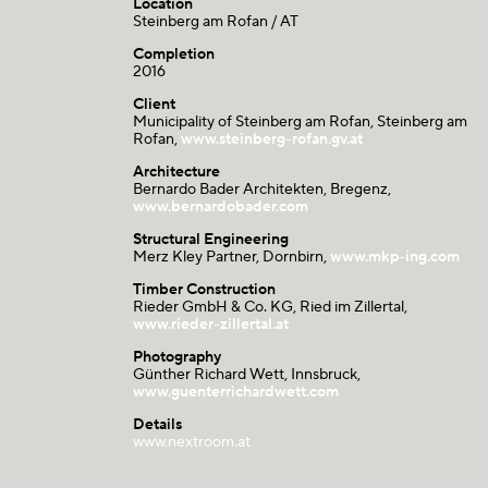
Location
Steinberg am Rofan / AT
Completion
2016
Client
Municipality of Steinberg am Rofan, Steinberg am
Rofan,
www.steinberg-rofan.gv.at
Architecture
Bernardo Bader Architekten, Bregenz,
www.bernardobader.com
Structural Engineering
Merz Kley Partner, Dornbirn,
www.mkp-ing.com
Timber Construction
Rieder GmbH & Co. KG, Ried im Zillertal,
www.rieder-zillertal.at
Photography
Günther Richard Wett, Innsbruck,
www.guenterrichardwett.com
Details
www.nextroom.at