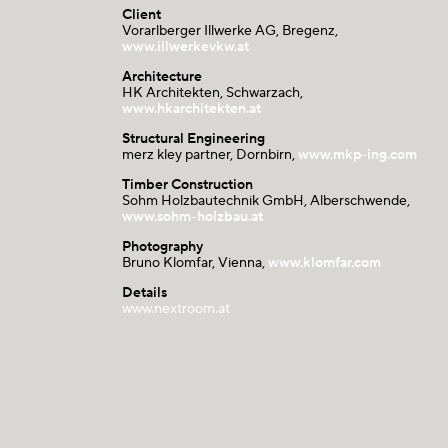
Client
Vorarlberger Illwerke AG, Bregenz,
www.illwerkevkw.at
Architecture
HK Architekten, Schwarzach,
www.hkarchitekten.at
Structural Engineering
merz kley partner, Dornbirn,
www.mkp-ing.com
Timber Construction
Sohm Holzbautechnik GmbH, Alberschwende,
www.sohm-holzbau.at
Photography
Bruno Klomfar, Vienna,
www.klomfar.com
Details
www.nextroom.at