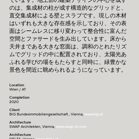
ています。地上部の建築デザインの中心を成す
のは、集成材の柱が成す構造的なグリッドと、
直交集成材による壁とスラブです。現しの木材
はいずれも大きな存在感を示しており、その表
面はシームレスに移り変わって整合性に富んだ
空間とファサードを生み出しています。床から
天井まである大きな窓面は、調和のとれたリズ
ムでグリッドの中に配置されており、太陽光あ
ふれる学びの場をもたらすと同時に、緑豊かな
景色を間近に眺められるようになっています。
Location
Wien / AT
Completion
2020
Client
BIG Bundesimmobiliengesellschaft , Vienna,
www.big.at
Architecture
SWAP Architekten, Vienna,
www.swap-zt.com
Architecture