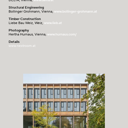
DELTA, Vienna,
www.delta.at
Structural Engineering
Bollinger Grohmann, Vienna,
www.bollinger-grohmann.at
Timber Construction
Liebe Bau Weiz, Weiz,
www.lieb.at
Photography
Hertha Hurnaus, Vienna,
www.hurnaus.com/
Details
www.nextroom.at